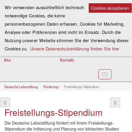
Wir verwenden ausschließlich technisch
Cookies akzeptieren
notwendige Cookies, die keine
Spenden
personenbezogenen Daten erfassen. Cookies für Marketing,
Analyse oder Präferenzen sind nicht im Einsatz. Durch die
Assoziieren
Nutzung unserer Website stimmen Sie der Verwendung dieser
Anmelden
Cookies zu.
Unsere Datenschutzerklärung finden Sie hier
A
Kontakt
A
A
Toggle
navigation
Deutsche Leberstiftung
Förderung
Freistellungs-Stipendium
Freistellungs-Stipendium
Die Deutsche Leberstiftung fördert mit ihrem Freistellungs-
Stipendium die Initiierung und Planung von klinischen Studien