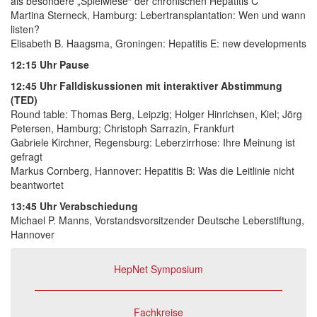
als besondere „Spielwiese“ der chronischen Hepatitis C
Martina Sterneck, Hamburg: Lebertransplantation: Wen und wann
listen?
Elisabeth B. Haagsma, Groningen: Hepatitis E: new developments
12:15 Uhr Pause
12:45 Uhr Falldiskussionen mit interaktiver Abstimmung
(TED)
Round table: Thomas Berg, Leipzig; Holger Hinrichsen, Kiel; Jörg
Petersen, Hamburg; Christoph Sarrazin, Frankfurt
Gabriele Kirchner, Regensburg: Leberzirrhose: Ihre Meinung ist
gefragt
Markus Cornberg, Hannover: Hepatitis B: Was die Leitlinie nicht
beantwortet
13:45 Uhr Verabschiedung
Michael P. Manns, Vorstandsvorsitzender Deutsche Leberstiftung,
Hannover
HepNet Symposium
Fachkreise