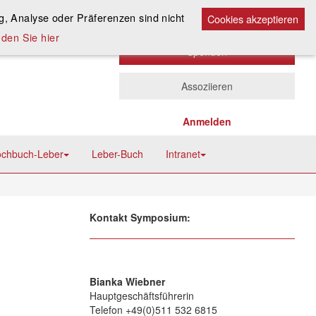
Kontakt
A
, Analyse oder Präferenzen sind nicht
A
Cookies akzeptieren
A
den Sie hier
Spenden
Assoziieren
Anmelden
chbuch-Leber
Leber-Buch
Intranet
Kontakt Symposium:
Bianka Wiebner
Hauptgeschäftsführerin
Telefon +49(0)511 532 6815