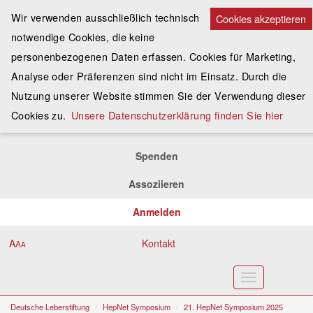
Wir verwenden ausschließlich technisch
Cookies akzeptieren
notwendige Cookies, die keine
personenbezogenen Daten erfassen. Cookies für Marketing,
Analyse oder Präferenzen sind nicht im Einsatz. Durch die
Nutzung unserer Website stimmen Sie der Verwendung dieser
Cookies zu.
Unsere Datenschutzerklärung finden Sie hier
Spenden
Assoziieren
Anmelden
A
Kontakt
A
A
Toggle
navigation
Deutsche Leberstiftung
HepNet Symposium
21. HepNet Symposium 2025