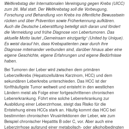
Weltkrebstag der Internationalen Vereinigung gegen Krebs (UICC)
zum 26. Mal statt. Der Weltkrebstag soll die Vorbeugung,
Forschung und Behandlung von Krebs ins öffentliche Bewusstsein
rücken und über Prävention sowie Früherkennung aufklären.
Auch die Deutsche Leberstiftung beteiligt sich daran und fördert
die Vermeidung und frühe Diagnose von Lebertumoren. Das
aktuelle Motto lautet „Gemeinsam einzigartig“ (United by Unique).
Es weist darauf hin, dass Krebspatienten zwar durch ihre
Diagnose miteinander verbunden sind, darüber hinaus aber eine
eigene Geschichte, eigene Erfahrungen und eigene Bedürfnisse
haben.
Bei Tumoren der Leber wird zwischen dem primären
Leberzellkrebs (Hepatozelluläres Karzinom, HCC) und dem
sekundären Leberkrebs unterschieden. Das HCC ist der
fünfthäufigste Tumor weltweit und entsteht in den westlichen
Ländern meist als Folge einer fortgeschrittenen chronischen
Lebererkrankung. Führt eine solche Lebererkrankung zur
Ausbildung einer Leberzirrhose, steigt das Risiko für die
Entstehung eines HCCs stark an. Häufig kommt das HCC bei
bestimmten chronischen Virusinfektionen der Leber, wie zum
Beispiel chronischer Hepatitis B oder C, vor. Aber auch eine
Leberzirrhose aufgrund einer metabolisch- oder alkoholbedingten