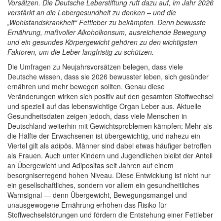
Vorsätzen. Die Deutsche Leberstiftung ruft dazu auf, im Jahr 2026
verstärkt an die Lebergesundheit zu denken – und die
„Wohlstandskrankheit“ Fettleber zu bekämpfen. Denn bewusste
Ernährung, maßvoller Alkoholkonsum, ausreichende Bewegung
und ein gesundes Körpergewicht gehören zu den wichtigsten
Faktoren, um die Leber langfristig zu schützen.
Die Umfragen zu Neujahrsvorsätzen belegen, dass viele
Deutsche wissen, dass sie 2026 bewusster leben, sich gesünder
ernähren und mehr bewegen sollten. Genau diese
Veränderungen wirken sich positiv auf den gesamten Stoffwechsel
und speziell auf das lebenswichtige Organ Leber aus. Aktuelle
Gesundheitsdaten zeigen jedoch, dass viele Menschen in
Deutschland weiterhin mit Gewichtsproblemen kämpfen: Mehr als
die Hälfte der Erwachsenen ist übergewichtig, und nahezu ein
Viertel gilt als adipös. Männer sind dabei etwas häufiger betroffen
als Frauen. Auch unter Kindern und Jugendlichen bleibt der Anteil
an Übergewicht und Adipositas seit Jahren auf einem
besorgniserregend hohen Niveau. Diese Entwicklung ist nicht nur
ein gesellschaftliches, sondern vor allem ein gesundheitliches
Warnsignal — denn Übergewicht, Bewegungsmangel und
unausgewogene Ernährung erhöhen das Risiko für
Stoffwechselstörungen und fördern die Entstehung einer Fettleber