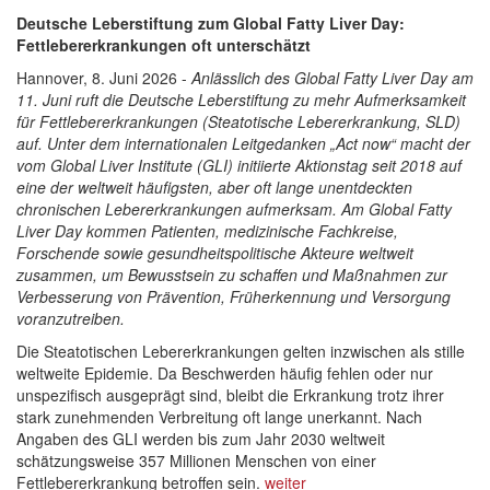
Deutsche Leberstiftung zum Global Fatty Liver Day:
Fettlebererkrankungen oft unterschätzt
Hannover, 8. Juni 2026 -
Anlässlich des Global Fatty Liver Day am
11. Juni ruft die Deutsche Leberstiftung zu mehr Aufmerksamkeit
für Fettlebererkrankungen (Steatotische Lebererkrankung, SLD)
auf. Unter dem internationalen Leitgedanken „Act now“ macht der
vom Global Liver Institute (GLI) initiierte Aktionstag seit 2018 auf
eine der weltweit häufigsten, aber oft lange unentdeckten
chronischen Lebererkrankungen aufmerksam. Am Global Fatty
Liver Day kommen Patienten, medizinische Fachkreise,
Forschende sowie gesundheitspolitische Akteure weltweit
zusammen, um Bewusstsein zu schaffen und Maßnahmen zur
Verbesserung von Prävention, Früherkennung und Versorgung
voranzutreiben.
Die Steatotischen Lebererkrankungen gelten inzwischen als stille
weltweite Epidemie. Da Beschwerden häufig fehlen oder nur
unspezifisch ausgeprägt sind, bleibt die Erkrankung trotz ihrer
stark zunehmenden Verbreitung oft lange unerkannt. Nach
Angaben des GLI werden bis zum Jahr 2030 weltweit
schätzungsweise 357 Millionen Menschen von einer
Fettlebererkrankung betroffen sein.
weiter