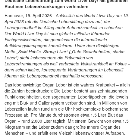
Deutsche Leberstiftung zum World Liver Day: Mit gesunden
Routinen Lebererkrankungen verhindern
Hannover, 15. April 2026 -
Anlässlich des World Liver Day am 19.
April 2026 ruft die Deutsche Leberstiftung dazu auf, der
Lebergesundheit im Alltag mehr Aufmerksamkeit zu schenken.
Der World Liver Day ist eine globale Initiative führender
Fachgesellschaften, die gemeinsam die internationale
Aufklärungskampagne koordinieren. Unter dem diesjährigen
Motto „Solid Habits, Strong Liver“ („Gute Gewohnheiten, starke
Leber“) steht insbesondere die Prävention von
Lebererkrankungen als weit verbreitete Volkskrankheit im Fokus –
denn schon kleine, konsequente Veränderungen im Lebensstil
können die Lebergesundheit nachhaltig verbessern.
Das lebenswichtige Organ Leber ist ein wahres Kraftpaket – allein
die Zahlen beeindrucken: Die Leber besteht aus zehntausenden
Funktionseinheiten, den sogenannten Leberläppchen, die jeweils
eng mit Blut- und Gallensystem verbunden sind. In Millionen von
Leberzellen laufen rund um die Uhr hochkomplexe biochemische
Prozesse ab. Pro Minute durchströmen etwa 1,5 Liter Blut das
Organ – rund 2.000 Liter täglich. Mit einem Gewicht von etwa 1,5
Kilogramm ist die Leber zudem das größte innere Organ des
Menschen – und erfüllt eine Vielzahl lebenswichtiger Aufgaben,