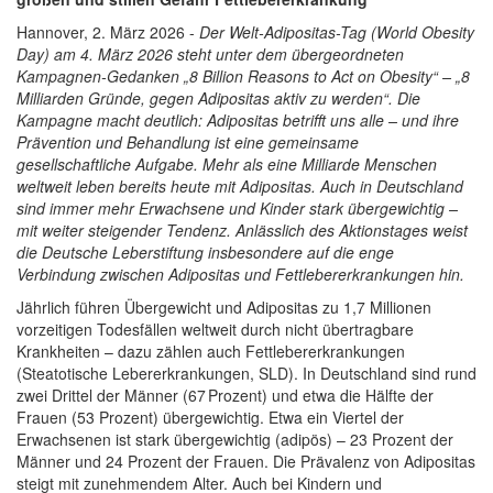
Hannover, 2. März 2026 -
Der Welt-Adipositas-Tag (World Obesity
Day) am 4. März 2026 steht unter dem übergeordneten
Kampagnen-Gedanken „8 Billion Reasons to Act on Obesity“ – „8
Milliarden Gründe, gegen Adipositas aktiv zu werden“. Die
Kampagne macht deutlich: Adipositas betrifft uns alle – und ihre
Prävention und Behandlung ist eine gemeinsame
gesellschaftliche Aufgabe. Mehr als eine Milliarde Menschen
weltweit leben bereits heute mit Adipositas. Auch in Deutschland
sind immer mehr Erwachsene und Kinder stark übergewichtig –
mit weiter steigender Tendenz. Anlässlich des Aktionstages weist
die Deutsche Leberstiftung insbesondere auf die enge
Verbindung zwischen Adipositas und Fettlebererkrankungen hin.
Jährlich führen Übergewicht und Adipositas zu 1,7 Millionen
vorzeitigen Todesfällen weltweit durch nicht übertragbare
Krankheiten – dazu zählen auch Fettlebererkrankungen
(Steatotische Lebererkrankungen, SLD). In Deutschland sind rund
zwei Drittel der Männer (67 Prozent) und etwa die Hälfte der
Frauen (53 Prozent) übergewichtig. Etwa ein Viertel der
Erwachsenen ist stark übergewichtig (adipös) – 23 Prozent der
Männer und 24 Prozent der Frauen. Die Prävalenz von Adipositas
steigt mit zunehmendem Alter. Auch bei Kindern und