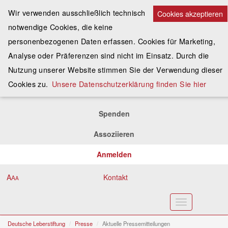
Wir verwenden ausschließlich technisch
Cookies akzeptieren
notwendige Cookies, die keine
personenbezogenen Daten erfassen. Cookies für Marketing,
Analyse oder Präferenzen sind nicht im Einsatz. Durch die
Nutzung unserer Website stimmen Sie der Verwendung dieser
Cookies zu.
Unsere Datenschutzerklärung finden Sie hier
Spenden
Assoziieren
Anmelden
A
Kontakt
A
A
Toggle
navigation
Deutsche Leberstiftung
Presse
Aktuelle Pressemitteilungen