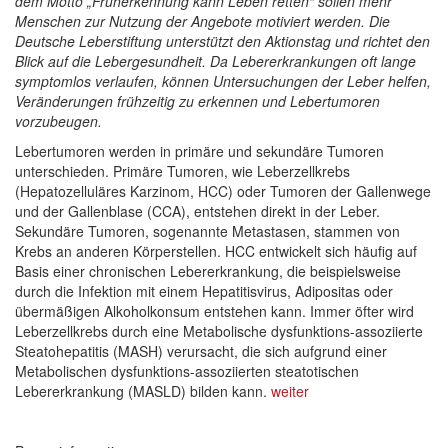
dem Motto „Früherkennung kann Leben retten“ sollen mehr
Menschen zur Nutzung der Angebote motiviert werden. Die
Deutsche Leberstiftung unterstützt den Aktionstag und richtet den
Blick auf die Lebergesundheit. Da Lebererkrankungen oft lange
symptomlos verlaufen, können Untersuchungen der Leber helfen,
Veränderungen frühzeitig zu erkennen und Lebertumoren
vorzubeugen.
Lebertumoren werden in primäre und sekundäre Tumoren
unterschieden. Primäre Tumoren, wie Leberzellkrebs
(Hepatozelluläres Karzinom, HCC) oder Tumoren der Gallenwege
und der Gallenblase (CCA), entstehen direkt in der Leber.
Sekundäre Tumoren, sogenannte Metastasen, stammen von
Krebs an anderen Körperstellen. HCC entwickelt sich häufig auf
Basis einer chronischen Lebererkrankung, die beispielsweise
durch die Infektion mit einem Hepatitisvirus, Adipositas oder
übermäßigen Alkoholkonsum entstehen kann. Immer öfter wird
Leberzellkrebs durch eine Metabolische dysfunktions-assoziierte
Steatohepatitis (MASH) verursacht, die sich aufgrund einer
Metabolischen dysfunktions-assoziierten steatotischen
Lebererkrankung (MASLD) bilden kann.
weiter