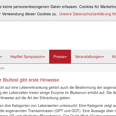
ie keine personenbezogenen Daten erfassen. Cookies für Marketing
r Verwendung dieser Cookies zu.
Unsere Datenschutzerklärung fin
HepNet Symposium
Presse
Veranstaltungen
Ko
rte
 Bluttest gibt erste Hinweise
cht auf eine Lebererkrankung gehört auch die Bestimmung der sogena
g der Leberzellen treten einige Enzyme im Blutserum erhöht auf. Die A
Hinweise auf die Art der Erkrankung geben.
n drei Kategorien von Leberwerten untersucht: Eine Kategorie zeigt an
nd die sogenannten Transaminasen (GPT und GOT). Eine Aussage über d
mma-GT und alkalische Phosphatase. Der Quick-Wert (Gerinnungswert)