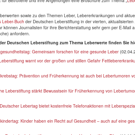
t für Betroffene und ihre Angehörigen eine Broschüre zum Thema „
Leb
Leberwerten sowie zu den Themen Leber, Lebererkrankungen und aktue
 Leber-Buch
der Deutschen Leberstiftung in der vierten, aktualisierten
können Journalisten für ihre Berichterstattung sehr gern per E-Mail 
che) anfordern.
der Deutschen Leberstiftung zum Thema Leberwerte finden Sie hi
tgesundheitstag: Gemeinsam forschen für eine gesunde Leber
(02.04.
eberstiftung warnt vor der großen und stillen Gefahr Fettlebererkrank
tkrebstag: Prävention und Früherkennung ist auch bei Lebertumoren v
he Leberstiftung stärkt Bewusstsein für Früherkennung von Lebertumo
Deutscher Lebertag bietet kostenfreie Telefonaktionen mit Leberspezia
kindertag: Kinder haben ein Recht auf Gesundheit – auch auf eine ge