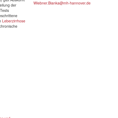
Wiebner.Bianka@mh-hannover.de
teilung der
 Tests
eschrittene
en
Leberzirrhose
chronische