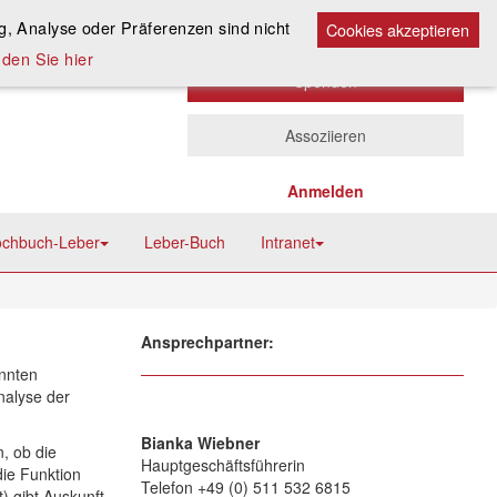
Kontakt
A
, Analyse oder Präferenzen sind nicht
A
Cookies akzeptieren
A
den Sie hier
Spenden
Assoziieren
Anmelden
chbuch-Leber
Leber-Buch
Intranet
Ansprechpartner:
nnten
nalyse der
Bianka Wiebner
, ob die
Hauptgeschäftsführerin
ie Funktion
Telefon +49 (0) 511 532 6815
 gibt Auskunft