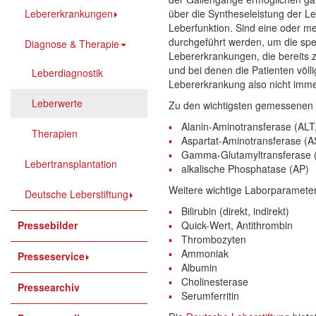
Lebererkrankungen
über die Syntheseleistung der Leb
Leberfunktion. Sind eine oder me
durchgeführt werden, um die spez
Diagnose & Therapie
Lebererkrankungen, die bereits 
und bei denen die Patienten völ
Leberdiagnostik
Lebererkrankung also nicht imme
Leberwerte
Zu den wichtigsten gemessenen
Alanin-Aminotransferase (ALT
Therapien
Aspartat-Aminotransferase (
Gamma-Glutamyltransferase
Lebertransplantation
alkalische Phosphatase (AP)
Weitere wichtige Laborparameter
Deutsche Leberstiftung
Bilirubin (direkt, indirekt)
Pressebilder
Quick-Wert, Antithrombin
Thrombozyten
Ammoniak
Presseservice
Albumin
Cholinesterase
Pressearchiv
Serumferritin