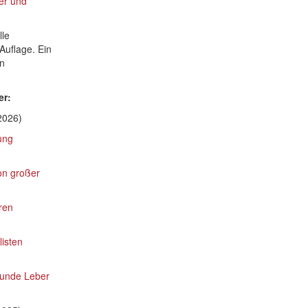
er und
lle
 Auflage. Ein
an
er:
2026)
ung
on großer
ren
listen
sunde Leber