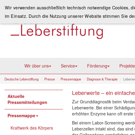
Wir verwenden ausschließlich technisch notwendige Cookies, d
im Einsatz. Durch die Nutzung unserer Website stimmen Sie de
Wir über uns
Service
Förderung
Projekte
Deutsche Leberstiftung
Presse
Pressemappe
Diagnose & Therapie
Leberwe
Leberwerte – ein einfacher
Aktuelle
Zur Grunddiagnostik beim Verda
Pressemitteilungen
Leberwerte. Bei einer Schädigun
erhöhten Enzyme kann oft erste 
Pressemappe
Bei einem Labor-Screening werde
Kraftwerk des Körpers
Leberzellen intakt sind, das si
der Gallengänge ermöglichen ga