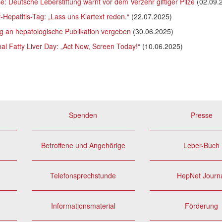
: Deutsche Leberstiftung warnt vor dem Verzehr giftiger Pilze
(02.09.
Hepatitis-Tag: „Lass uns Klartext reden.“
(22.07.2025)
ng an hepatologische Publikation vergeben
(30.06.2025)
al Fatty Liver Day: „Act Now, Screen Today!“
(10.06.2025)
Spenden
Presse
Betroffene und Angehörige
Leber-Buch
Telefonsprechstunde
HepNet Journ
Informationsmaterial
Förderung