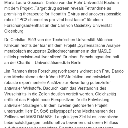
Maria Laura Goussain Darido von der Ruhr-Universität Bochum
mit dem Projekt „Target drug screen reveals Tetrandrine as
promising therapeutic for Hepatitis E virus and uncovers possible
role of TPC2 channel as pro-viral host factor” für einen
Forschungsaufenthalt an der Carl von Ossietzky Universität
Oldenburg;
Dr. Christian Stöß von der Technischen Universität München,
Klinikum rechts der Isar mit dem Projekt „Systematische Analyse
metabolisch induzierter Zelltodmechanismen in der MASLD
mittels precision-cut liver slices“ für einen Forschungsaufenthalt
an der Charité – Universitätsmedizin Berlin.
„Im Rahmen ihres Forschungsvorhabens widmet sich Frau Darido
den Mechanismen der frühen HEV-Infektion und entwickelt
robuste experimentelle Ansätze zur Bewertung potenzieller
antiviraler Wirkstoffe. Dadurch kann das Verständnis des
Viruseintritts in die Zellen deutlich vertieft werden. Gleichzeitig
eröffnet das Projekt neue Perspektiven für die Entwicklung
antiviraler Strategien. In dem zweiten geförderten Projekt
untersucht Herr Dr. Stöß zelltypspezifische Mechanismen des
Zelltods bei MASLD/MASH. Langfristiges Ziel ist es, chronische
Leberschädigungen funktionell zu bewerten und deren Einfluss