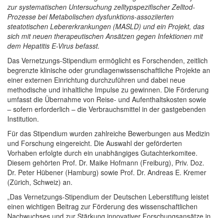
zur systematischen Untersuchung zelltypspezifischer Zelltod-
Prozesse bei Metabolischen dysfunktions-assoziierten
steatotischen Lebererkrankungen (MASLD) und ein Projekt, das
sich mit neuen therapeutischen Ansätzen gegen Infektionen mit
dem Hepatitis E-Virus befasst.
Das Vernetzungs-Stipendium ermöglicht es Forschenden, zeitlich
begrenzte klinische oder grundlagenwissenschaftliche Projekte an
einer externen Einrichtung durchzuführen und dabei neue
methodische und inhaltliche Impulse zu gewinnen. Die Förderung
umfasst die Übernahme von Reise- und Aufenthaltskosten sowie
– sofern erforderlich – die Verbrauchsmittel in der gastgebenden
Institution.
Für das Stipendium wurden zahlreiche Bewerbungen aus Medizin
und Forschung eingereicht. Die Auswahl der geförderten
Vorhaben erfolgte durch ein unabhängiges Gutachterkomitee.
Diesem gehörten Prof. Dr. Maike Hofmann (Freiburg), Priv. Doz.
Dr. Peter Hübener (Hamburg) sowie Prof. Dr. Andreas E. Kremer
(Zürich, Schweiz) an.
„Das Vernetzungs-Stipendium der Deutschen Leberstiftung leistet
einen wichtigen Beitrag zur Förderung des wissenschaftlichen
Nachwuchses und zur Stärkung innovativer Forschungsansätze in