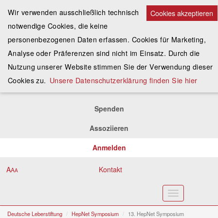
Wir verwenden ausschließlich technisch
Cookies akzeptieren
notwendige Cookies, die keine
personenbezogenen Daten erfassen. Cookies für Marketing,
Analyse oder Präferenzen sind nicht im Einsatz. Durch die
Nutzung unserer Website stimmen Sie der Verwendung dieser
Cookies zu.
Unsere Datenschutzerklärung finden Sie hier
Spenden
Assoziieren
Anmelden
A
Kontakt
A
A
Toggle
navigation
Deutsche Leberstiftung
HepNet Symposium
13. HepNet Symposium