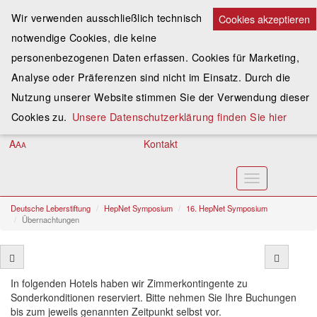
Wir verwenden ausschließlich technisch
Cookies akzeptieren
notwendige Cookies, die keine
Spenden
personenbezogenen Daten erfassen. Cookies für Marketing,
Analyse oder Präferenzen sind nicht im Einsatz. Durch die
Assoziieren
Nutzung unserer Website stimmen Sie der Verwendung dieser
Anmelden
Cookies zu.
Unsere Datenschutzerklärung finden Sie hier
A
Kontakt
A
A
Toggle
navigation
Deutsche Leberstiftung
HepNet Symposium
16. HepNet Symposium
Übernachtungen
In folgenden Hotels haben wir Zimmerkontingente zu
Sonderkonditionen reserviert. Bitte nehmen Sie Ihre Buchungen
bis zum jeweils genannten Zeitpunkt selbst vor.