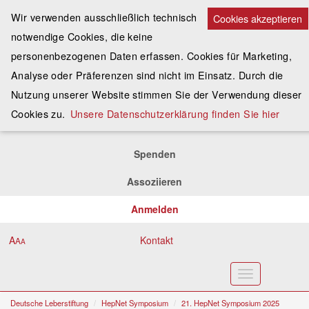
Wir verwenden ausschließlich technisch
Cookies akzeptieren
notwendige Cookies, die keine
personenbezogenen Daten erfassen. Cookies für Marketing,
Analyse oder Präferenzen sind nicht im Einsatz. Durch die
Nutzung unserer Website stimmen Sie der Verwendung dieser
Cookies zu.
Unsere Datenschutzerklärung finden Sie hier
Spenden
Assoziieren
Anmelden
A
Kontakt
A
A
Toggle
navigation
Deutsche Leberstiftung
HepNet Symposium
21. HepNet Symposium 2025