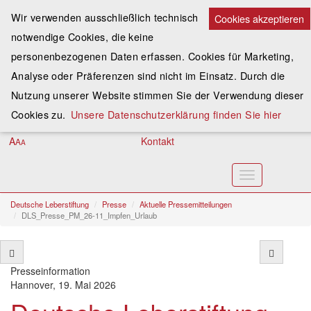
Wir verwenden ausschließlich technisch
Cookies akzeptieren
notwendige Cookies, die keine
Spenden
personenbezogenen Daten erfassen. Cookies für Marketing,
Analyse oder Präferenzen sind nicht im Einsatz. Durch die
Assoziieren
Nutzung unserer Website stimmen Sie der Verwendung dieser
Anmelden
Cookies zu.
Unsere Datenschutzerklärung finden Sie hier
A
Kontakt
A
A
Toggle
navigation
Deutsche Leberstiftung
Presse
Aktuelle Pressemitteilungen
DLS_Presse_PM_26-11_Impfen_Urlaub
Presseinformation
Hannover, 19. Mai 2026