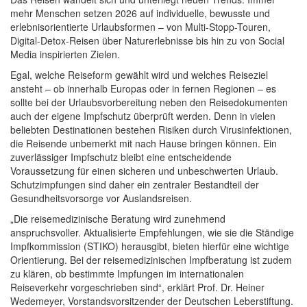
mehr Menschen setzen 2026 auf individuelle, bewusste und
erlebnisorientierte Urlaubsformen – von Multi-Stopp-Touren,
Digital-Detox-Reisen über Naturerlebnisse bis hin zu von Social
Media inspirierten Zielen.
Egal, welche Reiseform gewählt wird und welches Reiseziel
ansteht – ob innerhalb Europas oder in fernen Regionen – es
sollte bei der Urlaubsvorbereitung neben den Reisedokumenten
auch der eigene Impfschutz überprüft werden. Denn in vielen
beliebten Destinationen bestehen Risiken durch Virusinfektionen,
die Reisende unbemerkt mit nach Hause bringen können. Ein
zuverlässiger Impfschutz bleibt eine entscheidende
Voraussetzung für einen sicheren und unbeschwerten Urlaub.
Schutzimpfungen sind daher ein zentraler Bestandteil der
Gesundheitsvorsorge vor Auslandsreisen.
„Die reisemedizinische Beratung wird zunehmend
anspruchsvoller. Aktualisierte Empfehlungen, wie sie die Ständige
Impfkommission (STIKO) herausgibt, bieten hierfür eine wichtige
Orientierung. Bei der reisemedizinischen Impfberatung ist zudem
zu klären, ob bestimmte Impfungen im internationalen
Reiseverkehr vorgeschrieben sind“, erklärt Prof. Dr. Heiner
Wedemeyer, Vorstandsvorsitzender der Deutschen Leberstiftung.