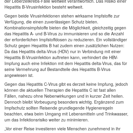
der Leberzellkrebs-Fälle weltweit verantwortlich. Das Risiko einer
Hepatitis B-Virusinfektion besteht weltweit.
Gegen beide Virusinfektionen stehen wirksame Impfstoffe zur
Verfügung, die einen zuverlässigen Schutz bieten.
Kombinationsimpfstoffe bieten die Möglichkeit, gleichzeitig gegen
das Hepatitis A- und B-Virus zu immunisieren und so die Anzahl
der erforderlichen Impfstoffdosen zu reduzieren. Ein vollständiger
Schutz gegen Hepatitis B hat zudem einen zusätzlichen Nutzen:
Da das Hepatitis delta-Virus (HDV) nur in Verbindung mit einer
Hepatitis B-Virusinfektion auftreten kann, verhindert die HBV-
Impfung auch eine Infektion mit dem Hepatitis delta-Virus, das für
seine Vermehrung auf Bestandteile des Hepatitis B-Virus
angewiesen ist.
Gegen das Hepatitis C-Virus gibt es derzeit keine Impfung, jedoch
können die aktuellen Therapien die Hepatitis C ist fast allen
Fällen, nahezu ohne Nebenwirkungen und in kurzer Zeit heilen.
Dennoch bleibt Vorbeugung besonders wichtig. Ergänzend zum
Impfschutz sollten Reisende grundlegende Hygieneregeln
beachten, etwa beim Umgang mit Lebensmitteln und Trinkwasser,
um das Infektionsrisiko weiter zu minimieren.
„Vor einer Reise investieren viele Menschen zunehmend in ihr