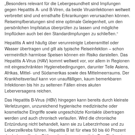
„Besonders relevant für die Lebergesundheit sind Impfungen
gegen Hepatitis A- und B-Viren, da beide Virusinfektionen weltweit
verbreitet sind und ernsthafte Erkrankungen verursachen können.
Reiseimpfberatungen sind eine optimale Gelegenheit, um den
persönlichen Impfstatus überprüfen zu lassen und mögliche
Impflücken auch bei den Standardimpfungen zu schließen.“
Hepatitis A wird häufig über verunreinigte Lebensmittel oder
Wasser übertragen und gilt als typische Reiseinfektion – schon
vermeintlich harmlose Speisen können ein Risiko darstellen. Das
Hepatitis A-Virus (HAV) kommt weltweit vor, vor allem in Regionen
mit eingeschränkten Hygienebedingungen, darunter Teile Asiens,
Afrikas, Mittel- und Südamerikas sowie des Mittelmeerraums. Der
Krankheitsverlauf kann von unauffälligen, kaum bemerkbaren
Infektionen bis hin zu seltenen Fällen eines akuten
Leberversagens reichen.
Das Hepatitis B-Virus (HBV) hingegen kann bereits durch kleinste
Verletzungen, unzureichend hygienische medizinische oder
kosmetische Eingriffe sowie ungeschützte Kontakte übertragen
werden und auch chronisch verlaufen. Wird die chronische
Entzündung nicht behandelt, kann sie zu Leberzirrhose und zu
Leberzellkrebs führen. Hepatitis B ist für etwa 50 bis 60 Prozent