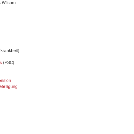
 Wilson)
krankheit)
s
(PSC)
ension
teiligung