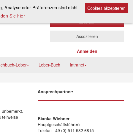
Kontakt
A
, Analyse oder Präferenzen sind nicht
A
Cookies akzeptieren
A
den Sie hier
Spenden
Assoziieren
Anmelden
chbuch-Leber
Leber-Buch
Intranet
Ansprechpartner:
g unbemerkt.
 teilweise
Bianka Wiebner
Hauptgeschäftsführerin
Telefon +49 (0) 511 532 6815