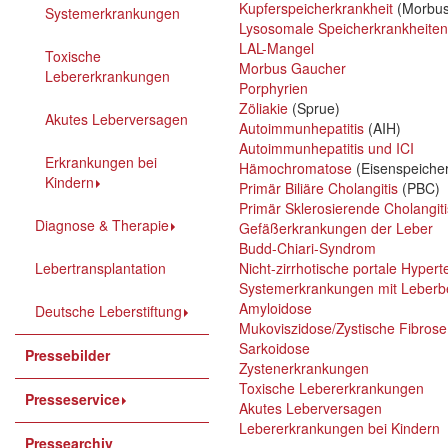
Kupferspeicherkrankheit
(Morbus
Systemerkrankungen
Lysosomale Speicherkrankheiten
LAL-Mangel
Toxische
Morbus Gaucher
Lebererkrankungen
Porphyrien
Zöliakie
(Sprue)
Akutes Leberversagen
Autoimmunhepatitis
(AIH)
Autoimmunhepatitis und ICI
Erkrankungen bei
Hämochromatose
(Eisenspeicher
Kindern
Primär Biliäre Cholangitis
(PBC)
Primär Sklerosierende Cholangiti
Diagnose & Therapie
Gefäßerkrankungen der Leber
Budd-Chiari-Syndrom
Lebertransplantation
Nicht-zirrhotische portale Hypert
Systemerkrankungen mit Leberbe
Amyloidose
Deutsche Leberstiftung
Mukoviszidose/Zystische Fibrose
Sarkoidose
Pressebilder
Zystenerkrankungen
Toxische Lebererkrankungen
Presseservice
Akutes Leberversagen
Lebererkrankungen bei Kindern
Pressearchiv