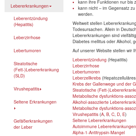
kann ihre Funktionen nur bis
Lebererkrankungen
kann nicht – im Gegensatz zu
werden.
Leberentzündung
Weltweit stellen Lebererkranku
(Hepatitis)
Todesursachen. Allein in Deutsch
Lebererkrankungen sind vielfälti
Leberzirrhose
Diabetes mellitus oder Alkohol, 
Lebertumoren
Auf unserer Website stellen wir 
Leberentzündung
(Hepatitis)
Steatotische
Leberzirrhose
(Fett-)Lebererkrankung
Lebertumoren
(SLD)
Leberzellkrebs
(Hepatozelluläre
Krebs der Gallenwege und der G
Virushepatitis
Steatotische (Fett-)Lebererkran
Metabolische dysfunktions-assoz
Seltene Erkrankungen
Alkohol-assoziierte Lebererkran
Metabolische dysfunktions-assoz
Virushepatitis
(
A
,
B
,
C
,
D
,
E
)
Seltene Lebererkrankungen
Gefäßerkrankungen
Autoimmune Lebererkrankungen
der Leber
Alpha-1-Antitrypsin-Mangel