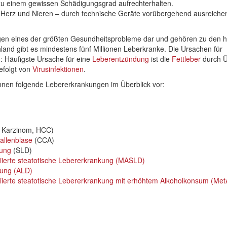
 zu einem gewissen Schädigungsgrad aufrechterhalten.
 Herz und Nieren – durch technische Geräte vorübergehend ausreichen
ngen eines der größten Gesundheitsprobleme dar und gehören zu den h
land gibt es mindestens fünf Millionen Leberkranke. Die Ursachen für
g: Häufigste Ursache für eine
Leberentzündung
ist die
Fettleber
durch Ü
gefolgt von
Virusinfektionen
.
Ihnen folgende Lebererkrankungen im Überblick vor:
s Karzinom, HCC)
allenblase
(CCA)
kung
(SLD)
iierte steatotische Lebererkrankung (MASLD)
kung (ALD)
iierte steatotische Lebererkrankung mit erhöhtem Alkoholkonsum (Me