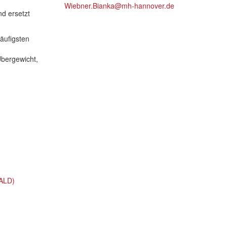
Wiebner.Bianka@mh-hannover.de
d ersetzt
äufigsten
bergewicht,
tALD)