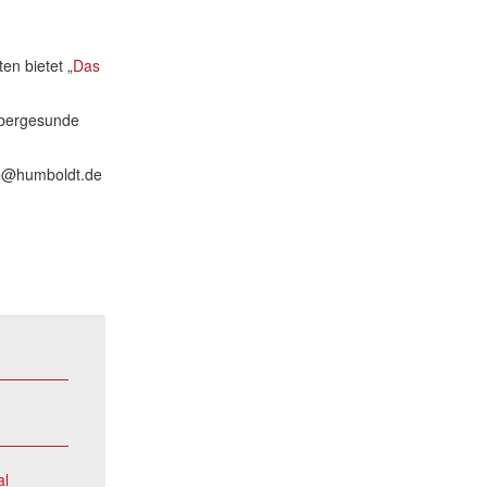
en bietet „
Das
lebergesunde
che@humboldt.de
al