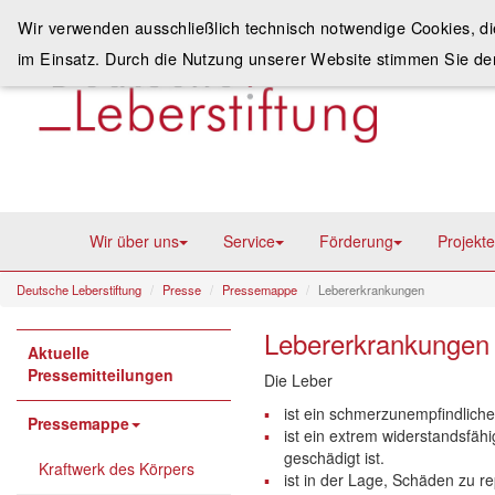
Wir verwenden ausschließlich technisch notwendige Cookies, d
im Einsatz. Durch die Nutzung unserer Website stimmen Sie de
Wir über uns
Service
Förderung
Projekte
Deutsche Leberstiftung
Presse
Pressemappe
Lebererkrankungen
Lebererkrankungen –
Aktuelle
Pressemitteilungen
Die Leber
ist ein schmerzunempfindlich
Pressemappe
ist ein extrem widerstandsfäh
geschädigt ist.
Kraftwerk des Körpers
ist in der Lage, Schäden zu r