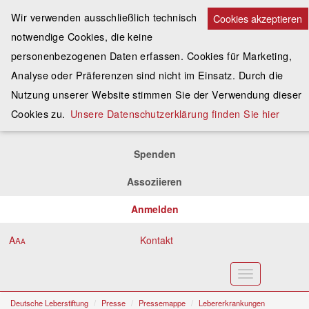
Wir verwenden ausschließlich technisch
Cookies akzeptieren
notwendige Cookies, die keine
personenbezogenen Daten erfassen. Cookies für Marketing,
Analyse oder Präferenzen sind nicht im Einsatz. Durch die
Nutzung unserer Website stimmen Sie der Verwendung dieser
Cookies zu.
Unsere Datenschutzerklärung finden Sie hier
Spenden
Assoziieren
Anmelden
A
Kontakt
A
A
Toggle
navigation
Deutsche Leberstiftung
Presse
Pressemappe
Lebererkrankungen