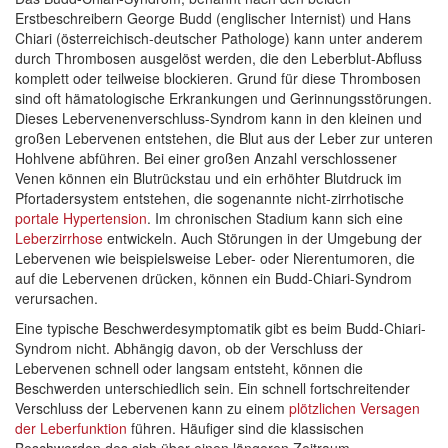
Erstbeschreibern George Budd (englischer Internist) und Hans
Chiari (österreichisch-deutscher Pathologe) kann unter anderem
durch Thrombosen ausgelöst werden, die den Leberblut-Abfluss
komplett oder teilweise blockieren. Grund für diese Thrombosen
sind oft hämatologische Erkrankungen und Gerinnungsstörungen.
Dieses Lebervenenverschluss-Syndrom kann in den kleinen und
großen Lebervenen entstehen, die Blut aus der Leber zur unteren
Hohlvene abführen. Bei einer großen Anzahl verschlossener
Venen können ein Blutrückstau und ein erhöhter Blutdruck im
Pfortadersystem entstehen, die sogenannte nicht-zirrhotische
portale Hypertension
. Im chronischen Stadium kann sich eine
Leberzirrhose
entwickeln. Auch Störungen in der Umgebung der
Lebervenen wie beispielsweise Leber- oder Nierentumoren, die
auf die Lebervenen drücken, können ein Budd-Chiari-Syndrom
verursachen.
Eine typische Beschwerdesymptomatik gibt es beim Budd-Chiari-
Syndrom nicht. Abhängig davon, ob der Verschluss der
Lebervenen schnell oder langsam entsteht, können die
Beschwerden unterschiedlich sein. Ein schnell fortschreitender
Verschluss der Lebervenen kann zu einem
plötzlichen Versagen
der Leberfunktion
führen. Häufiger sind die klassischen