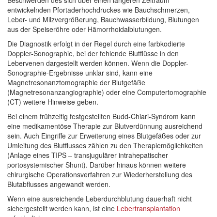
Beschwerden des sich über einen längeren Zeitraum
entwickelnden Pfortaderhochdruckes wie Bauchschmerzen,
Leber- und Milzvergrößerung, Bauchwasserbildung, Blutungen
aus der Speiseröhre oder Hämorrhoidalblutungen.
Die Diagnostik erfolgt in der Regel durch eine farbkodierte
Doppler-Sonographie, bei der fehlende Blutflüsse in den
Lebervenen dargestellt werden können. Wenn die Doppler-
Sonographie-Ergebnisse unklar sind, kann eine
Magnetresonanztomographie der Blutgefäße
(Magnetresonanzangiographie) oder eine Computertomographie
(CT) weitere Hinweise geben.
Bei einem frühzeitig festgestellten Budd-Chiari-Syndrom kann
eine medikamentöse Therapie zur Blutverdünnung ausreichend
sein. Auch Eingriffe zur Erweiterung eines Blutgefäßes oder zur
Umleitung des Blutflusses zählen zu den Therapiemöglichkeiten
(Anlage eines TIPS – transjugulärer intrahepatischer
portosystemischer Shunt). Darüber hinaus können weitere
chirurgische Operationsverfahren zur Wiederherstellung des
Blutabflusses angewandt werden.
Wenn eine ausreichende Leberdurchblutung dauerhaft nicht
sichergestellt werden kann, ist eine
Lebertransplantation